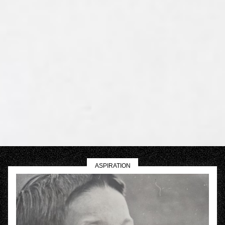
ASPIRATION